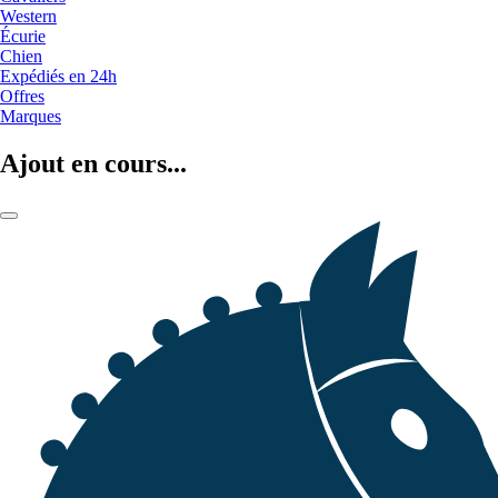
Western
Écurie
Chien
Expédiés en 24h
Offres
Marques
Ajout en cours...