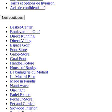
Tarifs et options de livraison
Avis de confidentialité
Nos boutiques
Basket-Center
Boulevard du Golf
Direct Running
Direct-Volley
Espace Golf
Foot-Store
Galop-Store
Goal-Foot
Handball-Store
House of Rugby
La bagagerie du Motard
Le Motard Bleu
Made in Paradis
Nauti-wave
On-Fight
Padel-Expert
Pecheur-Store
Pet and Garden
Slowood Interior