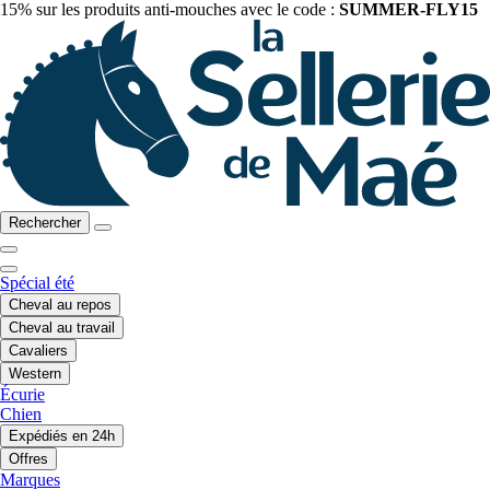
15% sur les produits anti-mouches avec le code :
SUMMER-FLY15
Rechercher
Spécial été
Cheval au repos
Cheval au travail
Cavaliers
Western
Écurie
Chien
Expédiés en 24h
Offres
Marques