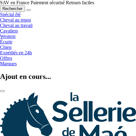
SAV en France
Paiement sécurisé
Retours faciles
Rechercher
Spécial été
Cheval au repos
Cheval au travail
Cavaliers
Western
Écurie
Chien
Expédiés en 24h
Offres
Marques
Ajout en cours...