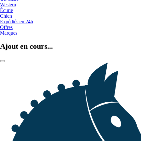
Western
Écurie
Chien
Expédiés en 24h
Offres
Marques
Ajout en cours...