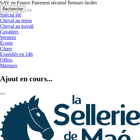
SAV en France
Paiement sécurisé
Retours faciles
Rechercher
Spécial été
Cheval au repos
Cheval au travail
Cavaliers
Western
Écurie
Chien
Expédiés en 24h
Offres
Marques
Ajout en cours...