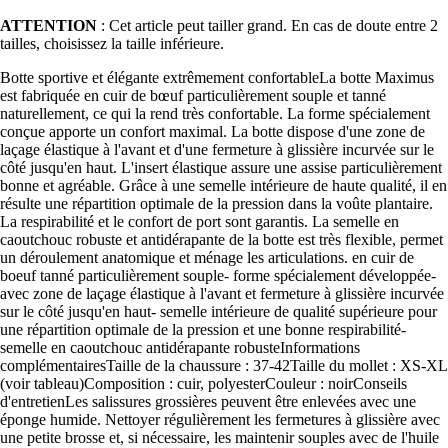
ATTENTION
: Cet article peut tailler grand. En cas de doute entre 2
tailles, choisissez la taille inférieure.
Botte sportive et élégante extrêmement confortableLa botte Maximus
est fabriquée en cuir de bœuf particulièrement souple et tanné
naturellement, ce qui la rend très confortable. La forme spécialement
conçue apporte un confort maximal. La botte dispose d'une zone de
laçage élastique à l'avant et d'une fermeture à glissière incurvée sur le
côté jusqu'en haut. L'insert élastique assure une assise particulièrement
bonne et agréable. Grâce à une semelle intérieure de haute qualité, il en
résulte une répartition optimale de la pression dans la voûte plantaire.
La respirabilité et le confort de port sont garantis. La semelle en
caoutchouc robuste et antidérapante de la botte est très flexible, permet
un déroulement anatomique et ménage les articulations. en cuir de
boeuf tanné particulièrement souple- forme spécialement développée-
avec zone de laçage élastique à l'avant et fermeture à glissière incurvée
sur le côté jusqu'en haut- semelle intérieure de qualité supérieure pour
une répartition optimale de la pression et une bonne respirabilité-
semelle en caoutchouc antidérapante robusteInformations
complémentairesTaille de la chaussure : 37-42Taille du mollet : XS-XL
(voir tableau)Composition : cuir, polyesterCouleur : noirConseils
d'entretienLes salissures grossières peuvent être enlevées avec une
éponge humide. Nettoyer régulièrement les fermetures à glissière avec
une petite brosse et, si nécessaire, les maintenir souples avec de l'huile