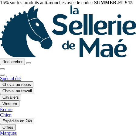
15% sur les produits anti-mouches avec le code :
SUMMER-FLY15
Rechercher
Spécial été
Cheval au repos
Cheval au travail
Cavaliers
Western
Écurie
Chien
Expédiés en 24h
Offres
Marques