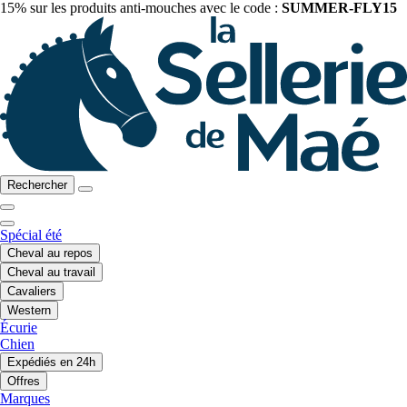
15% sur les produits anti-mouches avec le code :
SUMMER-FLY15
Rechercher
Spécial été
Cheval au repos
Cheval au travail
Cavaliers
Western
Écurie
Chien
Expédiés en 24h
Offres
Marques