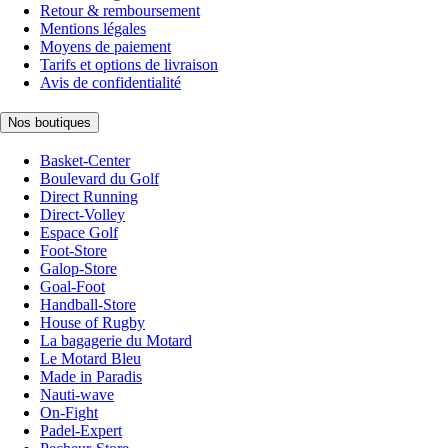
Retour & remboursement
Mentions légales
Moyens de paiement
Tarifs et options de livraison
Avis de confidentialité
Nos boutiques
Basket-Center
Boulevard du Golf
Direct Running
Direct-Volley
Espace Golf
Foot-Store
Galop-Store
Goal-Foot
Handball-Store
House of Rugby
La bagagerie du Motard
Le Motard Bleu
Made in Paradis
Nauti-wave
On-Fight
Padel-Expert