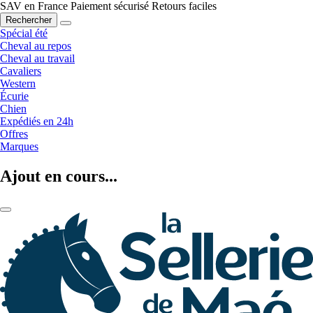
SAV en France
Paiement sécurisé
Retours faciles
Rechercher
Spécial été
Cheval au repos
Cheval au travail
Cavaliers
Western
Écurie
Chien
Expédiés en 24h
Offres
Marques
Ajout en cours...