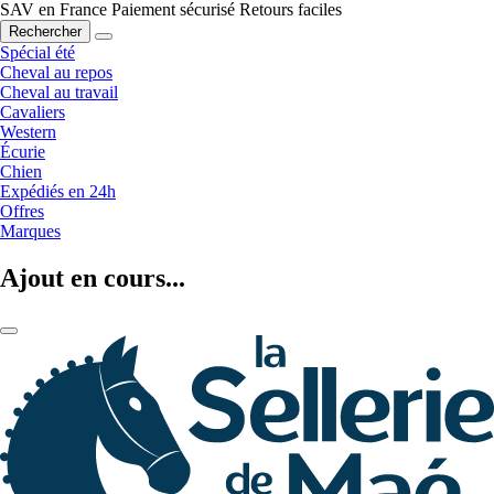
SAV en France
Paiement sécurisé
Retours faciles
Rechercher
Spécial été
Cheval au repos
Cheval au travail
Cavaliers
Western
Écurie
Chien
Expédiés en 24h
Offres
Marques
Ajout en cours...