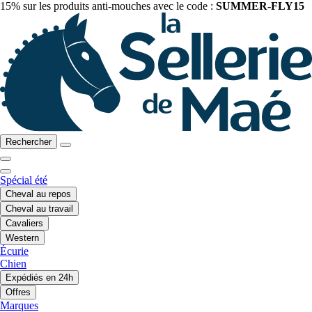
15% sur les produits anti-mouches avec le code :
SUMMER-FLY15
Rechercher
Spécial été
Cheval au repos
Cheval au travail
Cavaliers
Western
Écurie
Chien
Expédiés en 24h
Offres
Marques