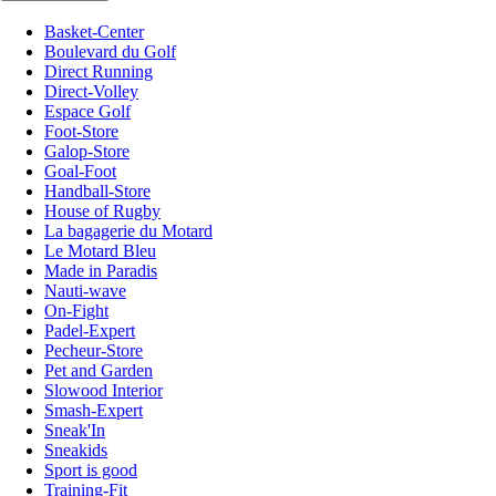
Basket-Center
Boulevard du Golf
Direct Running
Direct-Volley
Espace Golf
Foot-Store
Galop-Store
Goal-Foot
Handball-Store
House of Rugby
La bagagerie du Motard
Le Motard Bleu
Made in Paradis
Nauti-wave
On-Fight
Padel-Expert
Pecheur-Store
Pet and Garden
Slowood Interior
Smash-Expert
Sneak'In
Sneakids
Sport is good
Training-Fit