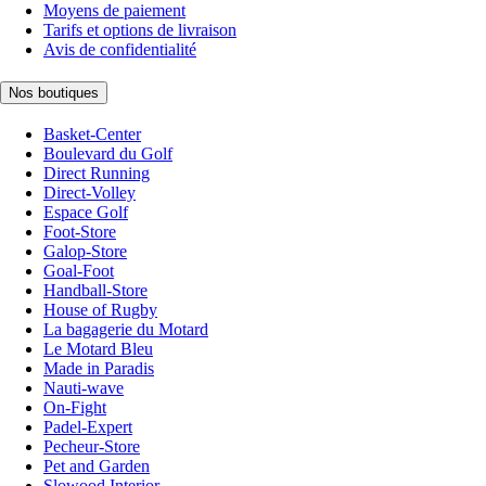
Moyens de paiement
Tarifs et options de livraison
Avis de confidentialité
Nos boutiques
Basket-Center
Boulevard du Golf
Direct Running
Direct-Volley
Espace Golf
Foot-Store
Galop-Store
Goal-Foot
Handball-Store
House of Rugby
La bagagerie du Motard
Le Motard Bleu
Made in Paradis
Nauti-wave
On-Fight
Padel-Expert
Pecheur-Store
Pet and Garden
Slowood Interior