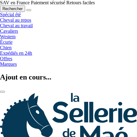
SAV en France
Paiement sécurisé
Retours faciles
Rechercher
Spécial été
Cheval au repos
Cheval au travail
Cavaliers
Western
Écurie
Chien
Expédiés en 24h
Offres
Marques
Ajout en cours...