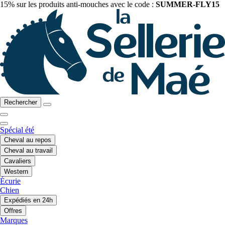
15% sur les produits anti-mouches avec le code :
SUMMER-FLY15
Rechercher
Spécial été
Cheval au repos
Cheval au travail
Cavaliers
Western
Écurie
Chien
Expédiés en 24h
Offres
Marques