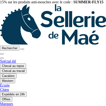
15% sur les produits anti-mouches avec le code :
SUMMER-FLY15
Rechercher
Spécial été
Cheval au repos
Cheval au travail
Cavaliers
Western
Écurie
Chien
Expédiés en 24h
Offres
Marques