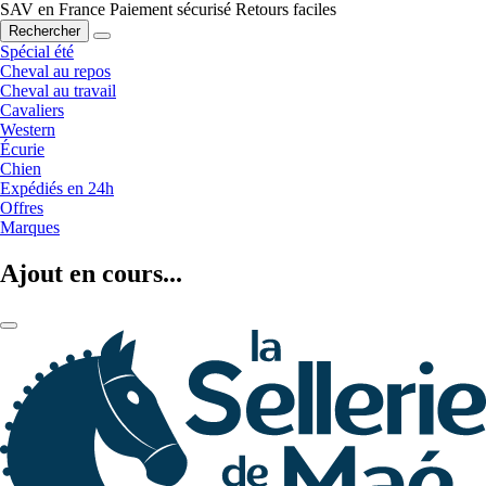
SAV en France
Paiement sécurisé
Retours faciles
Rechercher
Spécial été
Cheval au repos
Cheval au travail
Cavaliers
Western
Écurie
Chien
Expédiés en 24h
Offres
Marques
Ajout en cours...