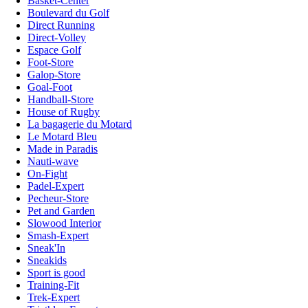
Basket-Center
Boulevard du Golf
Direct Running
Direct-Volley
Espace Golf
Foot-Store
Galop-Store
Goal-Foot
Handball-Store
House of Rugby
La bagagerie du Motard
Le Motard Bleu
Made in Paradis
Nauti-wave
On-Fight
Padel-Expert
Pecheur-Store
Pet and Garden
Slowood Interior
Smash-Expert
Sneak'In
Sneakids
Sport is good
Training-Fit
Trek-Expert