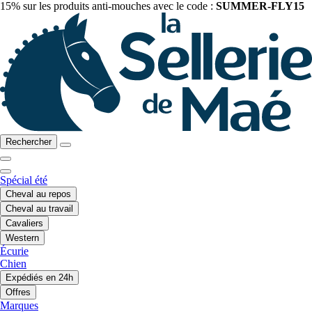
15% sur les produits anti-mouches avec le code :
SUMMER-FLY15
Rechercher
Spécial été
Cheval au repos
Cheval au travail
Cavaliers
Western
Écurie
Chien
Expédiés en 24h
Offres
Marques