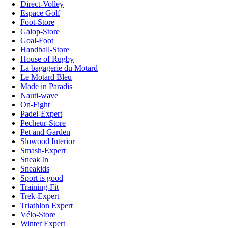
Direct-Volley
Espace Golf
Foot-Store
Galop-Store
Goal-Foot
Handball-Store
House of Rugby
La bagagerie du Motard
Le Motard Bleu
Made in Paradis
Nauti-wave
On-Fight
Padel-Expert
Pecheur-Store
Pet and Garden
Slowood Interior
Smash-Expert
Sneak'In
Sneakids
Sport is good
Training-Fit
Trek-Expert
Triathlon Expert
Vélo-Store
Winter Expert