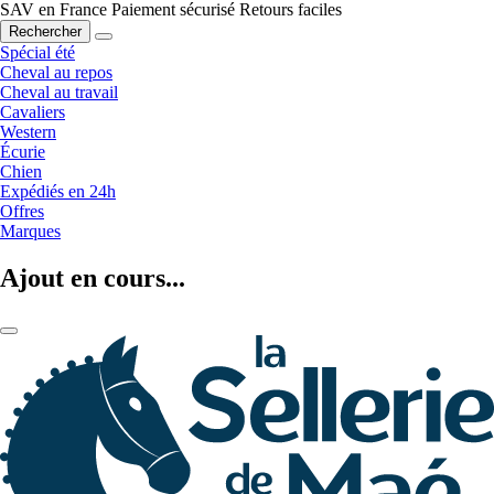
SAV en France
Paiement sécurisé
Retours faciles
Rechercher
Spécial été
Cheval au repos
Cheval au travail
Cavaliers
Western
Écurie
Chien
Expédiés en 24h
Offres
Marques
Ajout en cours...