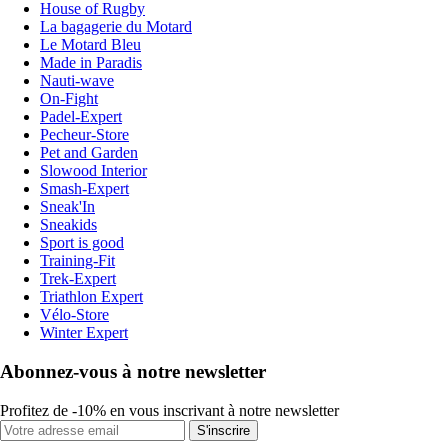
House of Rugby
La bagagerie du Motard
Le Motard Bleu
Made in Paradis
Nauti-wave
On-Fight
Padel-Expert
Pecheur-Store
Pet and Garden
Slowood Interior
Smash-Expert
Sneak'In
Sneakids
Sport is good
Training-Fit
Trek-Expert
Triathlon Expert
Vélo-Store
Winter Expert
Abonnez-vous à notre newsletter
Profitez de -10% en vous inscrivant à notre newsletter
S'inscrire