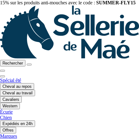
15% sur les produits anti-mouches avec le code :
SUMMER-FLY15
Rechercher
Spécial été
Cheval au repos
Cheval au travail
Cavaliers
Western
Écurie
Chien
Expédiés en 24h
Offres
Marques