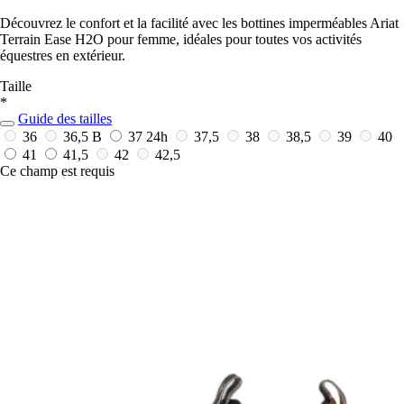
Découvrez le confort et la facilité avec les bottines imperméables Ariat
Terrain Ease H2O pour femme, idéales pour toutes vos activités
équestres en extérieur.
Taille
*
Guide des tailles
36
36,5 B
37
24h
37,5
38
38,5
39
40
41
41,5
42
42,5
Ce champ est requis