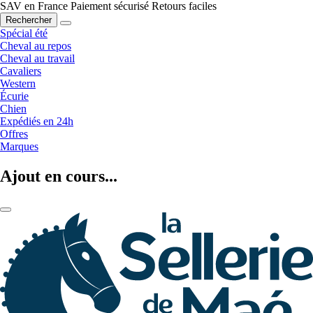
SAV en France
Paiement sécurisé
Retours faciles
Rechercher
Spécial été
Cheval au repos
Cheval au travail
Cavaliers
Western
Écurie
Chien
Expédiés en 24h
Offres
Marques
Ajout en cours...