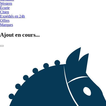
Western
Écurie
Chien
Expédiés en 24h
Offres
Marques
Ajout en cours...