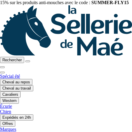
15% sur les produits anti-mouches avec le code :
SUMMER-FLY15
Rechercher
Spécial été
Cheval au repos
Cheval au travail
Cavaliers
Western
Écurie
Chien
Expédiés en 24h
Offres
Marques