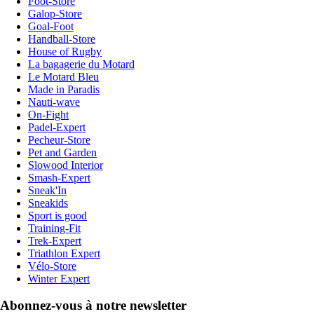
Foot-Store
Galop-Store
Goal-Foot
Handball-Store
House of Rugby
La bagagerie du Motard
Le Motard Bleu
Made in Paradis
Nauti-wave
On-Fight
Padel-Expert
Pecheur-Store
Pet and Garden
Slowood Interior
Smash-Expert
Sneak'In
Sneakids
Sport is good
Training-Fit
Trek-Expert
Triathlon Expert
Vélo-Store
Winter Expert
Abonnez-vous à notre newsletter