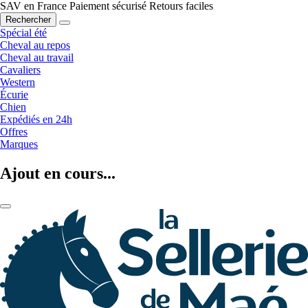
SAV en France
Paiement sécurisé
Retours faciles
Rechercher
Spécial été
Cheval au repos
Cheval au travail
Cavaliers
Western
Écurie
Chien
Expédiés en 24h
Offres
Marques
Ajout en cours...