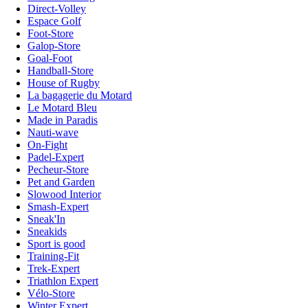
Direct-Volley
Espace Golf
Foot-Store
Galop-Store
Goal-Foot
Handball-Store
House of Rugby
La bagagerie du Motard
Le Motard Bleu
Made in Paradis
Nauti-wave
On-Fight
Padel-Expert
Pecheur-Store
Pet and Garden
Slowood Interior
Smash-Expert
Sneak'In
Sneakids
Sport is good
Training-Fit
Trek-Expert
Triathlon Expert
Vélo-Store
Winter Expert