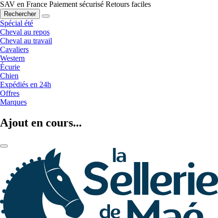
SAV en France
Paiement sécurisé
Retours faciles
Rechercher
Spécial été
Cheval au repos
Cheval au travail
Cavaliers
Western
Écurie
Chien
Expédiés en 24h
Offres
Marques
Ajout en cours...