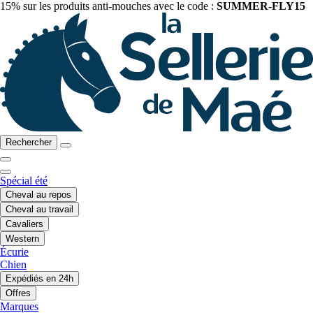
15% sur les produits anti-mouches avec le code :
SUMMER-FLY15
Rechercher
Spécial été
Cheval au repos
Cheval au travail
Cavaliers
Western
Écurie
Chien
Expédiés en 24h
Offres
Marques