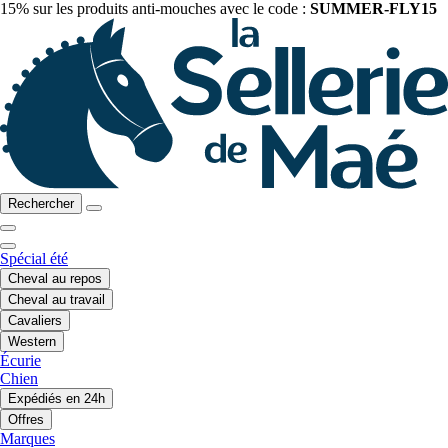
15% sur les produits anti-mouches avec le code :
SUMMER-FLY15
Rechercher
Spécial été
Cheval au repos
Cheval au travail
Cavaliers
Western
Écurie
Chien
Expédiés en 24h
Offres
Marques