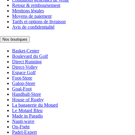
Retour & remboursement
Mentions légales
Moyens de paiement
Tarifs et options de livraison
Avis de confidentialité
Nos boutiques
Basket-Center
Boulevard du Golf
Direct Running
Direct-Volley
Espace Golf
Foot-Store
Galop-Store
Goal-Foot
Handball-Store
House of Rugby
La bagagerie du Motard
Le Motard Bleu
Made in Paradis
Nauti-wave
On-Fight
Padel-Expert