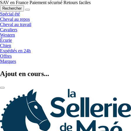
SAV en France
Paiement sécurisé
Retours faciles
Rechercher
Spécial été
Cheval au repos
Cheval au travail
Cavaliers
Western
Écurie
Chien
Expédiés en 24h
Offres
Marques
Ajout en cours...