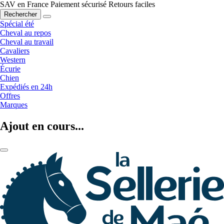
SAV en France
Paiement sécurisé
Retours faciles
Rechercher
Spécial été
Cheval au repos
Cheval au travail
Cavaliers
Western
Écurie
Chien
Expédiés en 24h
Offres
Marques
Ajout en cours...