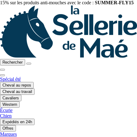
15% sur les produits anti-mouches avec le code :
SUMMER-FLY15
Rechercher
Spécial été
Cheval au repos
Cheval au travail
Cavaliers
Western
Écurie
Chien
Expédiés en 24h
Offres
Marques