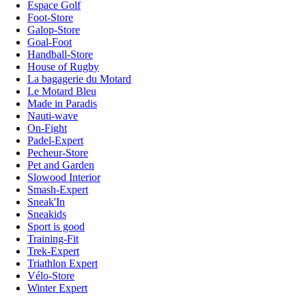
Espace Golf
Foot-Store
Galop-Store
Goal-Foot
Handball-Store
House of Rugby
La bagagerie du Motard
Le Motard Bleu
Made in Paradis
Nauti-wave
On-Fight
Padel-Expert
Pecheur-Store
Pet and Garden
Slowood Interior
Smash-Expert
Sneak'In
Sneakids
Sport is good
Training-Fit
Trek-Expert
Triathlon Expert
Vélo-Store
Winter Expert