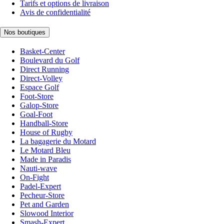
Tarifs et options de livraison
Avis de confidentialité
Nos boutiques
Basket-Center
Boulevard du Golf
Direct Running
Direct-Volley
Espace Golf
Foot-Store
Galop-Store
Goal-Foot
Handball-Store
House of Rugby
La bagagerie du Motard
Le Motard Bleu
Made in Paradis
Nauti-wave
On-Fight
Padel-Expert
Pecheur-Store
Pet and Garden
Slowood Interior
Smash-Expert