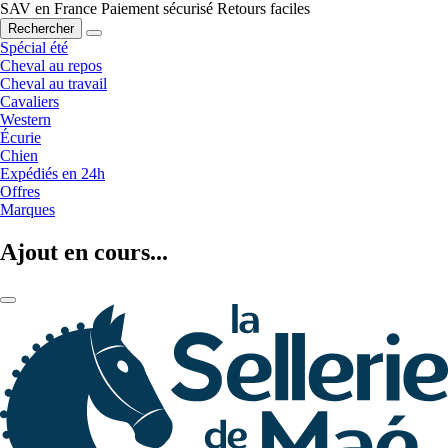
SAV en France
Paiement sécurisé
Retours faciles
Rechercher
Spécial été
Cheval au repos
Cheval au travail
Cavaliers
Western
Écurie
Chien
Expédiés en 24h
Offres
Marques
Ajout en cours...