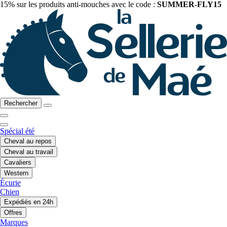
15% sur les produits anti-mouches avec le code :
SUMMER-FLY15
Rechercher
Spécial été
Cheval au repos
Cheval au travail
Cavaliers
Western
Écurie
Chien
Expédiés en 24h
Offres
Marques