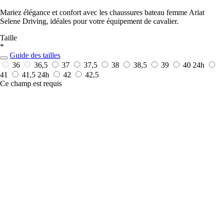
Mariez élégance et confort avec les chaussures bateau femme Ariat
Selene Driving, idéales pour votre équipement de cavalier.
Taille
*
Guide des tailles
36
36,5
37
37,5
38
38,5
39
40
24h
41
41,5
24h
42
42,5
Ce champ est requis