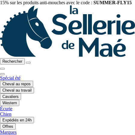
15% sur les produits anti-mouches avec le code :
SUMMER-FLY15
Rechercher
Spécial été
Cheval au repos
Cheval au travail
Cavaliers
Western
Écurie
Chien
Expédiés en 24h
Offres
Marques