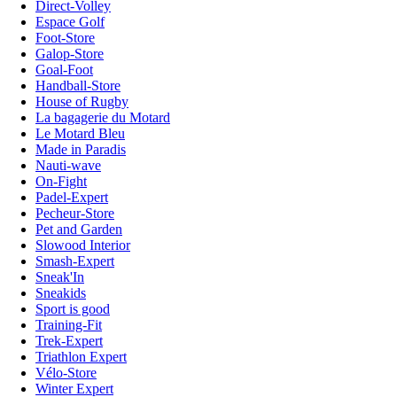
Direct-Volley
Espace Golf
Foot-Store
Galop-Store
Goal-Foot
Handball-Store
House of Rugby
La bagagerie du Motard
Le Motard Bleu
Made in Paradis
Nauti-wave
On-Fight
Padel-Expert
Pecheur-Store
Pet and Garden
Slowood Interior
Smash-Expert
Sneak'In
Sneakids
Sport is good
Training-Fit
Trek-Expert
Triathlon Expert
Vélo-Store
Winter Expert