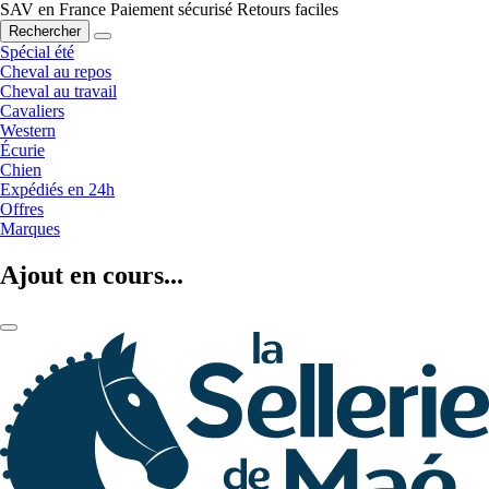
SAV en France
Paiement sécurisé
Retours faciles
Rechercher
Spécial été
Cheval au repos
Cheval au travail
Cavaliers
Western
Écurie
Chien
Expédiés en 24h
Offres
Marques
Ajout en cours...