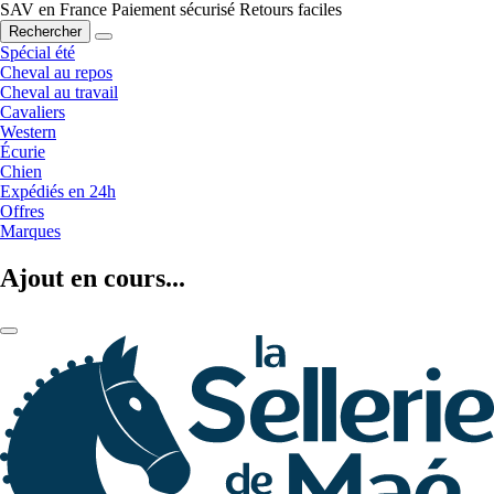
SAV en France
Paiement sécurisé
Retours faciles
Rechercher
Spécial été
Cheval au repos
Cheval au travail
Cavaliers
Western
Écurie
Chien
Expédiés en 24h
Offres
Marques
Ajout en cours...