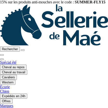
15% sur les produits anti-mouches avec le code :
SUMMER-FLY15
Rechercher
Spécial été
Cheval au repos
Cheval au travail
Cavaliers
Western
Écurie
Chien
Expédiés en 24h
Offres
Marques