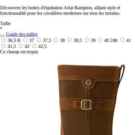
Découvrez les bottes d'équitation Ariat Bampton, alliant style et
fonctionnalité pour les cavalières modernes sur tous les terrains.
Taille
*
Guide des tailles
36,5 B
37
37,5
38
38,5
39
40
24h
41
41,5
42
42,5
Ce champ est requis