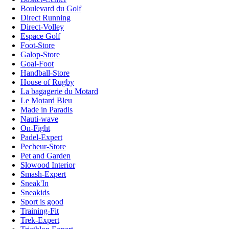
Boulevard du Golf
Direct Running
Direct-Volley
Espace Golf
Foot-Store
Galop-Store
Goal-Foot
Handball-Store
House of Rugby
La bagagerie du Motard
Le Motard Bleu
Made in Paradis
Nauti-wave
On-Fight
Padel-Expert
Pecheur-Store
Pet and Garden
Slowood Interior
Smash-Expert
Sneak'In
Sneakids
Sport is good
Training-Fit
Trek-Expert