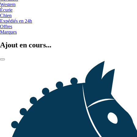
Western
Écurie
Chien
Expédiés en 24h
Offres
Marques
Ajout en cours...