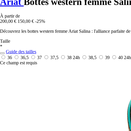
Ariat
Bottes western femme Sali
À partir de
200,00 €
150,00 €
-25%
Découvrez les bottes western femme Ariat Salina : l'alliance parfaite de
Taille
*
Guide des tailles
36
36,5
37
37,5
38
24h
38,5
39
40
24h
Ce champ est requis