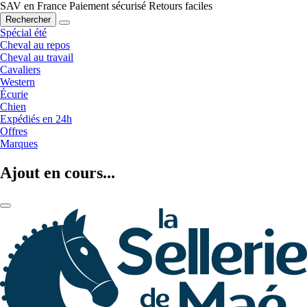
SAV en France
Paiement sécurisé
Retours faciles
Rechercher
Spécial été
Cheval au repos
Cheval au travail
Cavaliers
Western
Écurie
Chien
Expédiés en 24h
Offres
Marques
Ajout en cours...