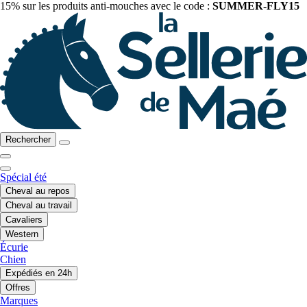
15% sur les produits anti-mouches avec le code :
SUMMER-FLY15
Rechercher
Spécial été
Cheval au repos
Cheval au travail
Cavaliers
Western
Écurie
Chien
Expédiés en 24h
Offres
Marques