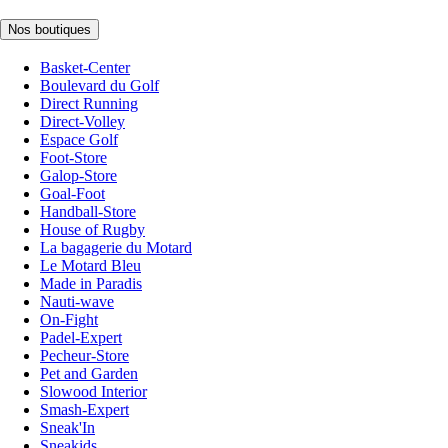
Nos boutiques
Basket-Center
Boulevard du Golf
Direct Running
Direct-Volley
Espace Golf
Foot-Store
Galop-Store
Goal-Foot
Handball-Store
House of Rugby
La bagagerie du Motard
Le Motard Bleu
Made in Paradis
Nauti-wave
On-Fight
Padel-Expert
Pecheur-Store
Pet and Garden
Slowood Interior
Smash-Expert
Sneak'In
Sneakids