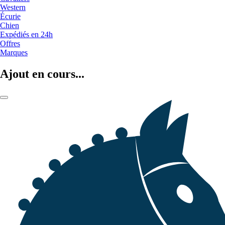
Western
Écurie
Chien
Expédiés en 24h
Offres
Marques
Ajout en cours...