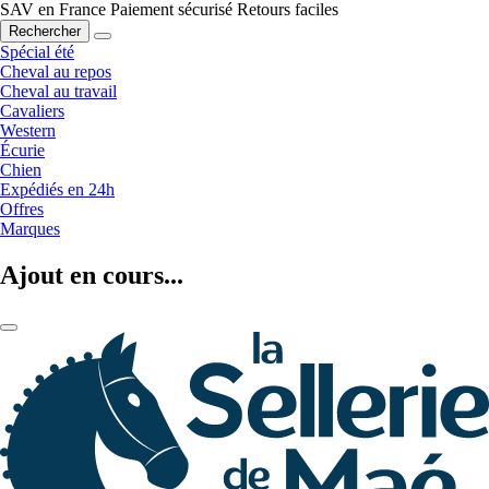
SAV en France
Paiement sécurisé
Retours faciles
Rechercher
Spécial été
Cheval au repos
Cheval au travail
Cavaliers
Western
Écurie
Chien
Expédiés en 24h
Offres
Marques
Ajout en cours...