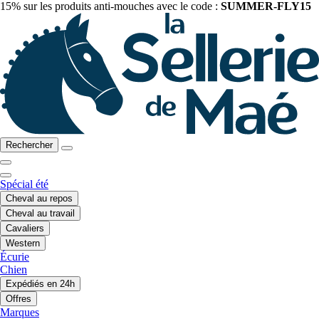
15% sur les produits anti-mouches avec le code :
SUMMER-FLY15
Rechercher
Spécial été
Cheval au repos
Cheval au travail
Cavaliers
Western
Écurie
Chien
Expédiés en 24h
Offres
Marques