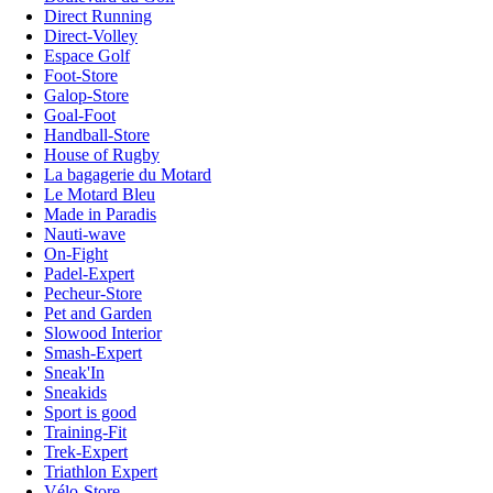
Direct Running
Direct-Volley
Espace Golf
Foot-Store
Galop-Store
Goal-Foot
Handball-Store
House of Rugby
La bagagerie du Motard
Le Motard Bleu
Made in Paradis
Nauti-wave
On-Fight
Padel-Expert
Pecheur-Store
Pet and Garden
Slowood Interior
Smash-Expert
Sneak'In
Sneakids
Sport is good
Training-Fit
Trek-Expert
Triathlon Expert
Vélo-Store