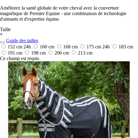
Améliorez la santé globale de votre cheval avec la couverture
magnétique de Premier Equine - une combinaison de technologie
d'aimants et d'expertise équine.
Taille
*
Guide des tailles
152 cm
24h
160 cm
168 cm
175 cm
24h
183 cm
191 cm
198 cm
206 cm
213 cm
Ce champ est requis