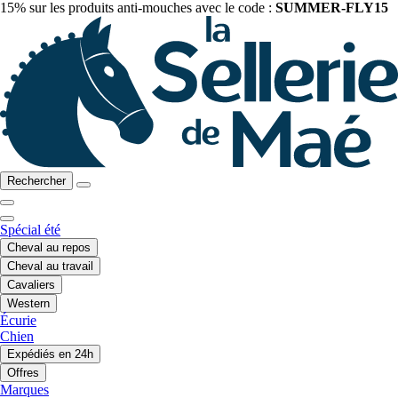
15% sur les produits anti-mouches avec le code :
SUMMER-FLY15
Rechercher
Spécial été
Cheval au repos
Cheval au travail
Cavaliers
Western
Écurie
Chien
Expédiés en 24h
Offres
Marques