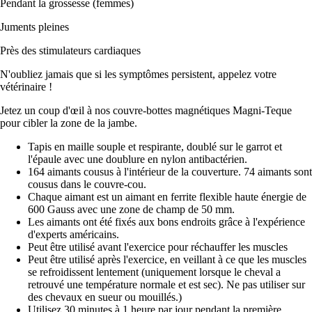
Pendant la grossesse (femmes)
Juments pleines
Près des stimulateurs cardiaques
N'oubliez jamais que si les symptômes persistent, appelez votre
vétérinaire !
Jetez un coup d'œil à nos couvre-bottes magnétiques Magni-Teque
pour cibler la zone de la jambe.
Tapis en maille souple et respirante, doublé sur le garrot et
l'épaule avec une doublure en nylon antibactérien.
164 aimants cousus à l'intérieur de la couverture. 74 aimants sont
cousus dans le couvre-cou.
Chaque aimant est un aimant en ferrite flexible haute énergie de
600 Gauss avec une zone de champ de 50 mm.
Les aimants ont été fixés aux bons endroits grâce à l'expérience
d'experts américains.
Peut être utilisé avant l'exercice pour réchauffer les muscles
Peut être utilisé après l'exercice, en veillant à ce que les muscles
se refroidissent lentement (uniquement lorsque le cheval a
retrouvé une température normale et est sec). Ne pas utiliser sur
des chevaux en sueur ou mouillés.)
Utilisez 30 minutes à 1 heure par jour pendant la première