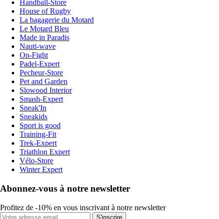
Handball-Store
House of Rugby
La bagagerie du Motard
Le Motard Bleu
Made in Paradis
Nauti-wave
On-Fight
Padel-Expert
Pecheur-Store
Pet and Garden
Slowood Interior
Smash-Expert
Sneak'In
Sneakids
Sport is good
Training-Fit
Trek-Expert
Triathlon Expert
Vélo-Store
Winter Expert
Abonnez-vous à notre newsletter
Profitez de -10% en vous inscrivant à notre newsletter
S'inscrire