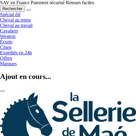
SAV en France
Paiement sécurisé
Retours faciles
Rechercher
Spécial été
Cheval au repos
Cheval au travail
Cavaliers
Western
Écurie
Chien
Expédiés en 24h
Offres
Marques
Ajout en cours...