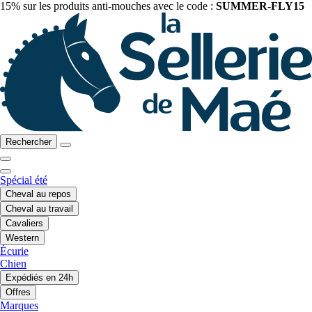
15% sur les produits anti-mouches avec le code :
SUMMER-FLY15
Rechercher
Spécial été
Cheval au repos
Cheval au travail
Cavaliers
Western
Écurie
Chien
Expédiés en 24h
Offres
Marques