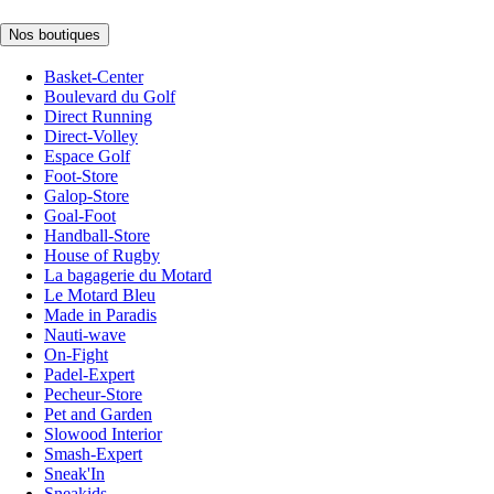
Nos boutiques
Basket-Center
Boulevard du Golf
Direct Running
Direct-Volley
Espace Golf
Foot-Store
Galop-Store
Goal-Foot
Handball-Store
House of Rugby
La bagagerie du Motard
Le Motard Bleu
Made in Paradis
Nauti-wave
On-Fight
Padel-Expert
Pecheur-Store
Pet and Garden
Slowood Interior
Smash-Expert
Sneak'In
Sneakids