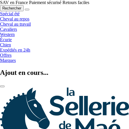
SAV en France
Paiement sécurisé
Retours faciles
Rechercher
Spécial été
Cheval au repos
Cheval au travail
Cavaliers
Western
Écurie
Chien
Expédiés en 24h
Offres
Marques
Ajout en cours...