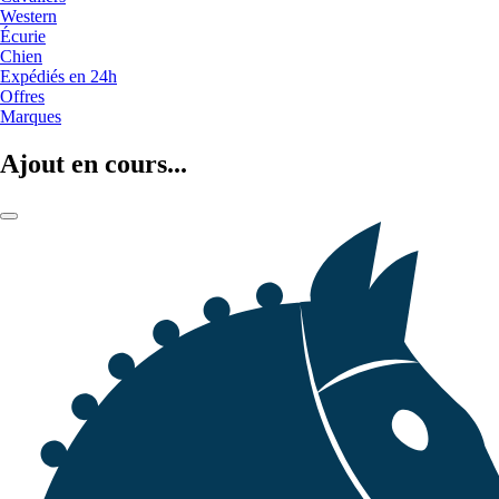
Western
Écurie
Chien
Expédiés en 24h
Offres
Marques
Ajout en cours...