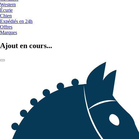
Western
Écurie
Chien
Expédiés en 24h
Offres
Marques
Ajout en cours...