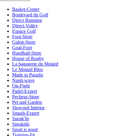
Basket-Center
Boulevard du Golf
Direct Running
Direct-Volley
Espace Golf
Foot-Store
Galop-Store
Goal-Foot
Handball-Store
House of Rugby
La bagagerie du Motard
Le Motard Bleu
Made in Paradis
Nauti-wave
On-Fight
Padel-Expert
Pecheur-Store
Pet and Garden
Slowood Interior
Smash-Expert
Sneak'In
Sneakids
Sport is good
Training-Fit