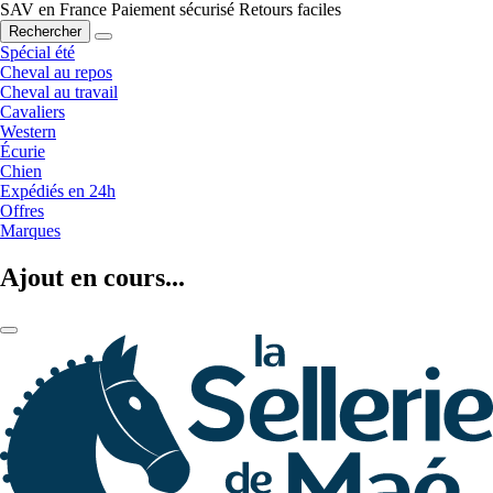
SAV en France
Paiement sécurisé
Retours faciles
Rechercher
Spécial été
Cheval au repos
Cheval au travail
Cavaliers
Western
Écurie
Chien
Expédiés en 24h
Offres
Marques
Ajout en cours...