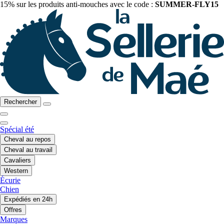
15% sur les produits anti-mouches avec le code :
SUMMER-FLY15
Rechercher
Spécial été
Cheval au repos
Cheval au travail
Cavaliers
Western
Écurie
Chien
Expédiés en 24h
Offres
Marques