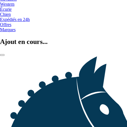
Western
Écurie
Chien
Expédiés en 24h
Offres
Marques
Ajout en cours...