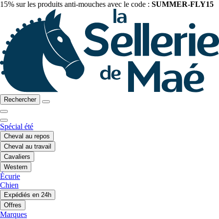
15% sur les produits anti-mouches avec le code :
SUMMER-FLY15
Rechercher
Spécial été
Cheval au repos
Cheval au travail
Cavaliers
Western
Écurie
Chien
Expédiés en 24h
Offres
Marques