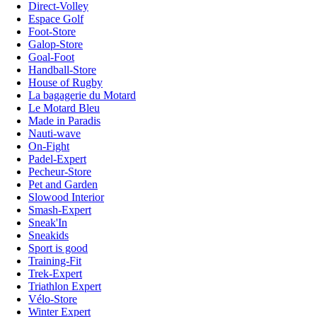
Direct-Volley
Espace Golf
Foot-Store
Galop-Store
Goal-Foot
Handball-Store
House of Rugby
La bagagerie du Motard
Le Motard Bleu
Made in Paradis
Nauti-wave
On-Fight
Padel-Expert
Pecheur-Store
Pet and Garden
Slowood Interior
Smash-Expert
Sneak'In
Sneakids
Sport is good
Training-Fit
Trek-Expert
Triathlon Expert
Vélo-Store
Winter Expert