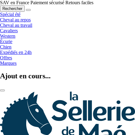
SAV en France
Paiement sécurisé
Retours faciles
Rechercher
Spécial été
Cheval au repos
Cheval au travail
Cavaliers
Western
Écurie
Chien
Expédiés en 24h
Offres
Marques
Ajout en cours...