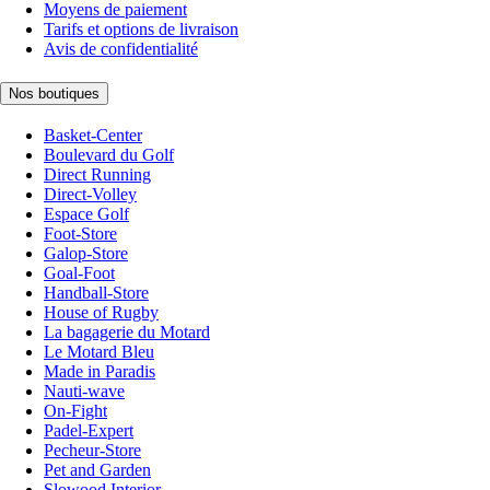
Moyens de paiement
Tarifs et options de livraison
Avis de confidentialité
Nos boutiques
Basket-Center
Boulevard du Golf
Direct Running
Direct-Volley
Espace Golf
Foot-Store
Galop-Store
Goal-Foot
Handball-Store
House of Rugby
La bagagerie du Motard
Le Motard Bleu
Made in Paradis
Nauti-wave
On-Fight
Padel-Expert
Pecheur-Store
Pet and Garden
Slowood Interior