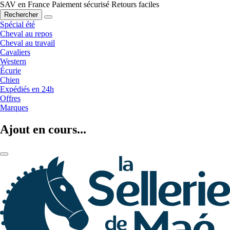
SAV en France
Paiement sécurisé
Retours faciles
Rechercher
Spécial été
Cheval au repos
Cheval au travail
Cavaliers
Western
Écurie
Chien
Expédiés en 24h
Offres
Marques
Ajout en cours...