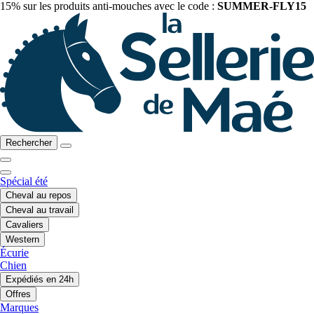
15% sur les produits anti-mouches avec le code :
SUMMER-FLY15
Rechercher
Spécial été
Cheval au repos
Cheval au travail
Cavaliers
Western
Écurie
Chien
Expédiés en 24h
Offres
Marques