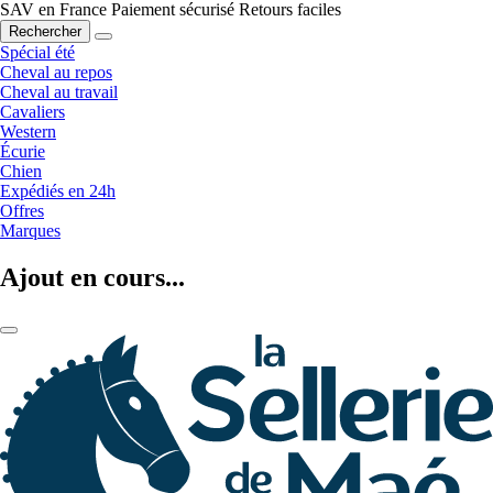
SAV en France
Paiement sécurisé
Retours faciles
Rechercher
Spécial été
Cheval au repos
Cheval au travail
Cavaliers
Western
Écurie
Chien
Expédiés en 24h
Offres
Marques
Ajout en cours...