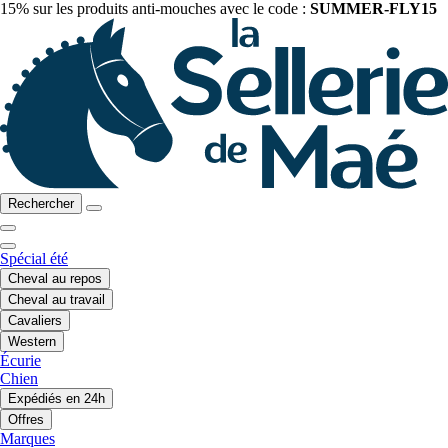
15% sur les produits anti-mouches avec le code :
SUMMER-FLY15
Rechercher
Spécial été
Cheval au repos
Cheval au travail
Cavaliers
Western
Écurie
Chien
Expédiés en 24h
Offres
Marques