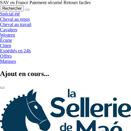
SAV en France
Paiement sécurisé
Retours faciles
Rechercher
Spécial été
Cheval au repos
Cheval au travail
Cavaliers
Western
Écurie
Chien
Expédiés en 24h
Offres
Marques
Ajout en cours...