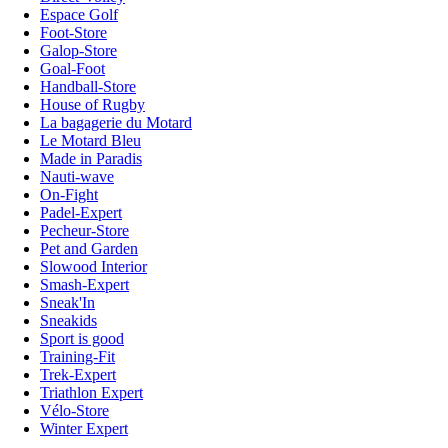
Espace Golf
Foot-Store
Galop-Store
Goal-Foot
Handball-Store
House of Rugby
La bagagerie du Motard
Le Motard Bleu
Made in Paradis
Nauti-wave
On-Fight
Padel-Expert
Pecheur-Store
Pet and Garden
Slowood Interior
Smash-Expert
Sneak'In
Sneakids
Sport is good
Training-Fit
Trek-Expert
Triathlon Expert
Vélo-Store
Winter Expert