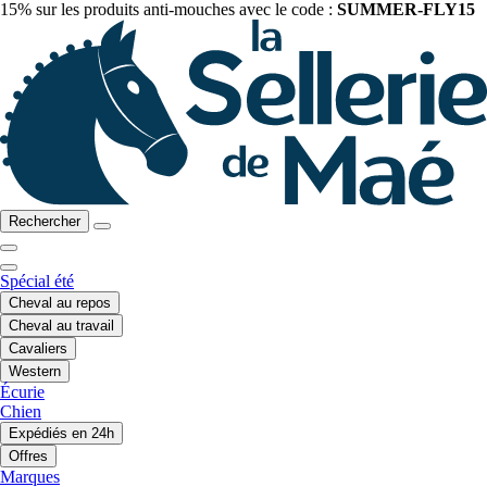
15% sur les produits anti-mouches avec le code :
SUMMER-FLY15
Rechercher
Spécial été
Cheval au repos
Cheval au travail
Cavaliers
Western
Écurie
Chien
Expédiés en 24h
Offres
Marques