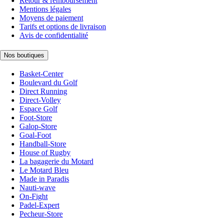
Retour & remboursement
Mentions légales
Moyens de paiement
Tarifs et options de livraison
Avis de confidentialité
Nos boutiques
Basket-Center
Boulevard du Golf
Direct Running
Direct-Volley
Espace Golf
Foot-Store
Galop-Store
Goal-Foot
Handball-Store
House of Rugby
La bagagerie du Motard
Le Motard Bleu
Made in Paradis
Nauti-wave
On-Fight
Padel-Expert
Pecheur-Store