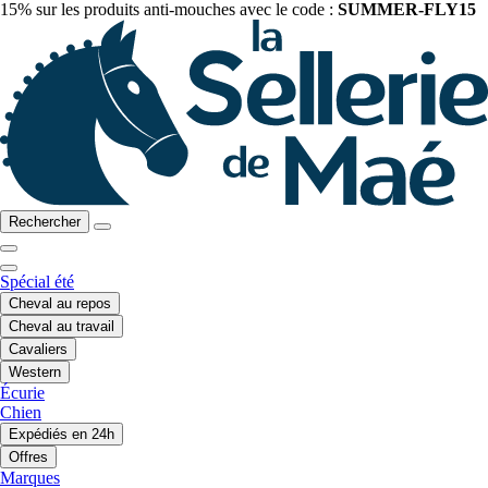
15% sur les produits anti-mouches avec le code :
SUMMER-FLY15
Rechercher
Spécial été
Cheval au repos
Cheval au travail
Cavaliers
Western
Écurie
Chien
Expédiés en 24h
Offres
Marques