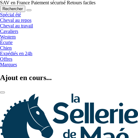
SAV en France
Paiement sécurisé
Retours faciles
Rechercher
Spécial été
Cheval au repos
Cheval au travail
Cavaliers
Western
Écurie
Chien
Expédiés en 24h
Offres
Marques
Ajout en cours...