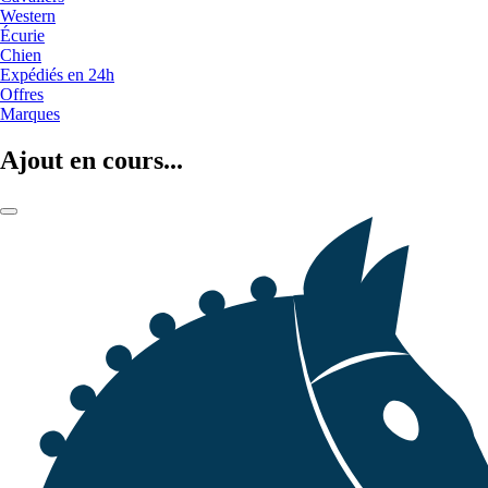
Western
Écurie
Chien
Expédiés en 24h
Offres
Marques
Ajout en cours...