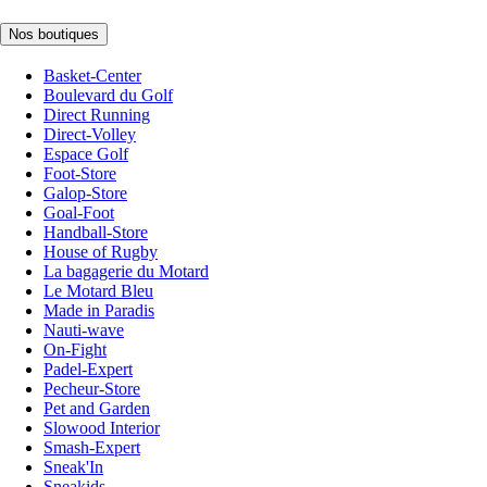
Nos boutiques
Basket-Center
Boulevard du Golf
Direct Running
Direct-Volley
Espace Golf
Foot-Store
Galop-Store
Goal-Foot
Handball-Store
House of Rugby
La bagagerie du Motard
Le Motard Bleu
Made in Paradis
Nauti-wave
On-Fight
Padel-Expert
Pecheur-Store
Pet and Garden
Slowood Interior
Smash-Expert
Sneak'In
Sneakids