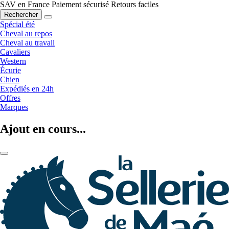
SAV en France
Paiement sécurisé
Retours faciles
Rechercher
Spécial été
Cheval au repos
Cheval au travail
Cavaliers
Western
Écurie
Chien
Expédiés en 24h
Offres
Marques
Ajout en cours...