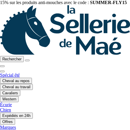
15% sur les produits anti-mouches avec le code :
SUMMER-FLY15
Rechercher
Spécial été
Cheval au repos
Cheval au travail
Cavaliers
Western
Écurie
Chien
Expédiés en 24h
Offres
Marques