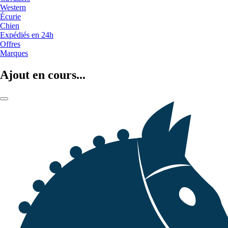
Western
Écurie
Chien
Expédiés en 24h
Offres
Marques
Ajout en cours...