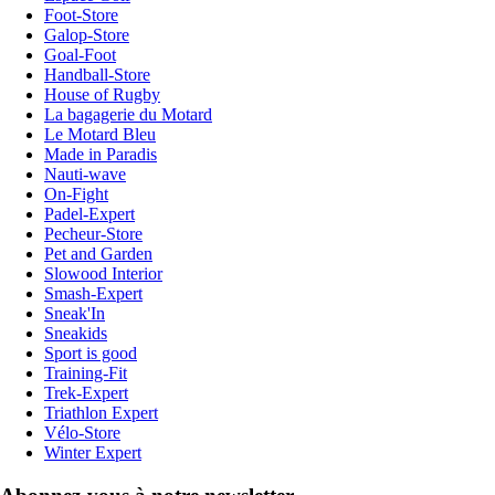
Foot-Store
Galop-Store
Goal-Foot
Handball-Store
House of Rugby
La bagagerie du Motard
Le Motard Bleu
Made in Paradis
Nauti-wave
On-Fight
Padel-Expert
Pecheur-Store
Pet and Garden
Slowood Interior
Smash-Expert
Sneak'In
Sneakids
Sport is good
Training-Fit
Trek-Expert
Triathlon Expert
Vélo-Store
Winter Expert