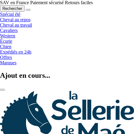
SAV en France
Paiement sécurisé
Retours faciles
Rechercher
Spécial été
Cheval au repos
Cheval au travail
Cavaliers
Western
Écurie
Chien
Expédiés en 24h
Offres
Marques
Ajout en cours...