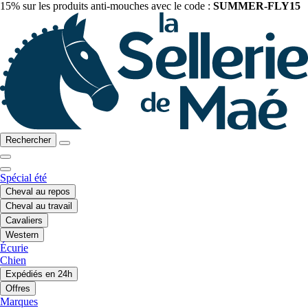
15% sur les produits anti-mouches avec le code :
SUMMER-FLY15
Rechercher
Spécial été
Cheval au repos
Cheval au travail
Cavaliers
Western
Écurie
Chien
Expédiés en 24h
Offres
Marques