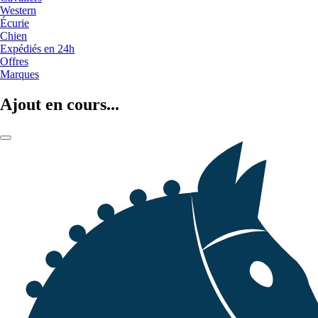
Western
Écurie
Chien
Expédiés en 24h
Offres
Marques
Ajout en cours...