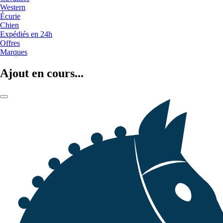
Western
Écurie
Chien
Expédiés en 24h
Offres
Marques
Ajout en cours...