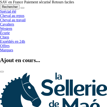
SAV en France
Paiement sécurisé
Retours faciles
Rechercher
Spécial été
Cheval au repos
Cheval au travail
Cavaliers
Western
Écurie
Chien
Expédiés en 24h
Offres
Marques
Ajout en cours...