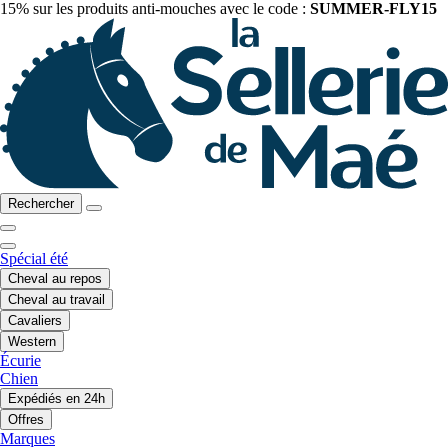
15% sur les produits anti-mouches avec le code :
SUMMER-FLY15
Rechercher
Spécial été
Cheval au repos
Cheval au travail
Cavaliers
Western
Écurie
Chien
Expédiés en 24h
Offres
Marques