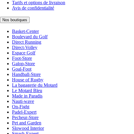
Tarifs et options de livraison
Avis de confidentialité
Nos boutiques
Basket-Center
Boulevard du Golf
Direct Running
Direct-Volley
Espace Golf
Foot-Store
Galop-Store
Goal-Foot
Handball-Store
House of Rugby
La bagagerie du Motard
Le Motard Bleu
Made in Paradis
Nauti-wave
On-Fight
Padel-Expert
Pecheur-Store
Pet and Garden
Slowood Interior
Smash-Expert