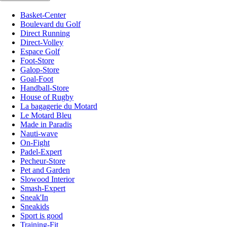
Basket-Center
Boulevard du Golf
Direct Running
Direct-Volley
Espace Golf
Foot-Store
Galop-Store
Goal-Foot
Handball-Store
House of Rugby
La bagagerie du Motard
Le Motard Bleu
Made in Paradis
Nauti-wave
On-Fight
Padel-Expert
Pecheur-Store
Pet and Garden
Slowood Interior
Smash-Expert
Sneak'In
Sneakids
Sport is good
Training-Fit