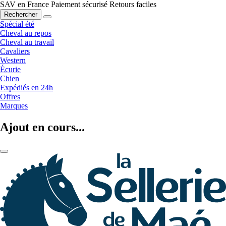
SAV en France
Paiement sécurisé
Retours faciles
Rechercher
Spécial été
Cheval au repos
Cheval au travail
Cavaliers
Western
Écurie
Chien
Expédiés en 24h
Offres
Marques
Ajout en cours...