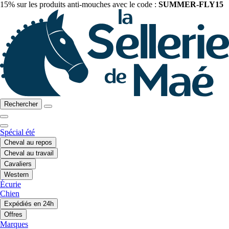
15% sur les produits anti-mouches avec le code :
SUMMER-FLY15
Rechercher
Spécial été
Cheval au repos
Cheval au travail
Cavaliers
Western
Écurie
Chien
Expédiés en 24h
Offres
Marques