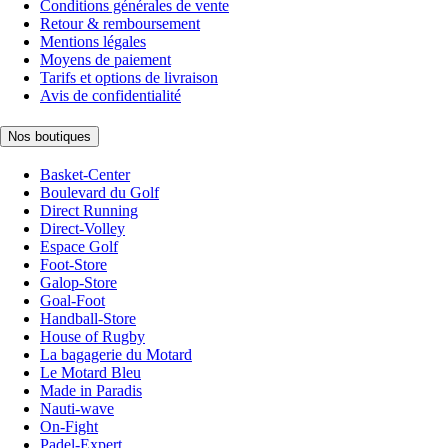
Conditions générales de vente
Retour & remboursement
Mentions légales
Moyens de paiement
Tarifs et options de livraison
Avis de confidentialité
Nos boutiques
Basket-Center
Boulevard du Golf
Direct Running
Direct-Volley
Espace Golf
Foot-Store
Galop-Store
Goal-Foot
Handball-Store
House of Rugby
La bagagerie du Motard
Le Motard Bleu
Made in Paradis
Nauti-wave
On-Fight
Padel-Expert