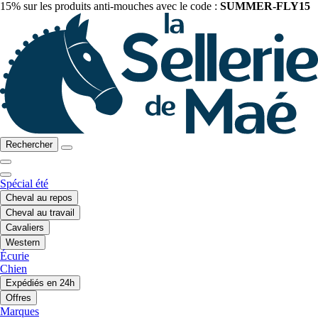
15% sur les produits anti-mouches avec le code :
SUMMER-FLY15
Rechercher
Spécial été
Cheval au repos
Cheval au travail
Cavaliers
Western
Écurie
Chien
Expédiés en 24h
Offres
Marques