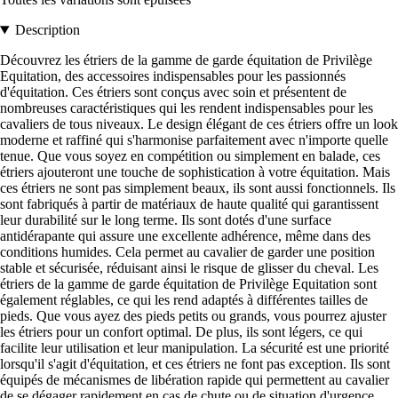
Description
Découvrez les étriers de la gamme de garde équitation de Privilège
Equitation, des accessoires indispensables pour les passionnés
d'équitation. Ces étriers sont conçus avec soin et présentent de
nombreuses caractéristiques qui les rendent indispensables pour les
cavaliers de tous niveaux. Le design élégant de ces étriers offre un look
moderne et raffiné qui s'harmonise parfaitement avec n'importe quelle
tenue. Que vous soyez en compétition ou simplement en balade, ces
étriers ajouteront une touche de sophistication à votre équitation. Mais
ces étriers ne sont pas simplement beaux, ils sont aussi fonctionnels. Ils
sont fabriqués à partir de matériaux de haute qualité qui garantissent
leur durabilité sur le long terme. Ils sont dotés d'une surface
antidérapante qui assure une excellente adhérence, même dans des
conditions humides. Cela permet au cavalier de garder une position
stable et sécurisée, réduisant ainsi le risque de glisser du cheval. Les
étriers de la gamme de garde équitation de Privilège Equitation sont
également réglables, ce qui les rend adaptés à différentes tailles de
pieds. Que vous ayez des pieds petits ou grands, vous pourrez ajuster
les étriers pour un confort optimal. De plus, ils sont légers, ce qui
facilite leur utilisation et leur manipulation. La sécurité est une priorité
lorsqu'il s'agit d'équitation, et ces étriers ne font pas exception. Ils sont
équipés de mécanismes de libération rapide qui permettent au cavalier
de se dégager rapidement en cas de chute ou de situation d'urgence.