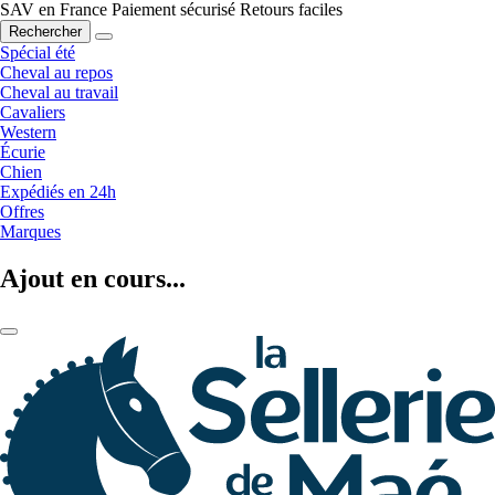
SAV en France
Paiement sécurisé
Retours faciles
Rechercher
Spécial été
Cheval au repos
Cheval au travail
Cavaliers
Western
Écurie
Chien
Expédiés en 24h
Offres
Marques
Ajout en cours...