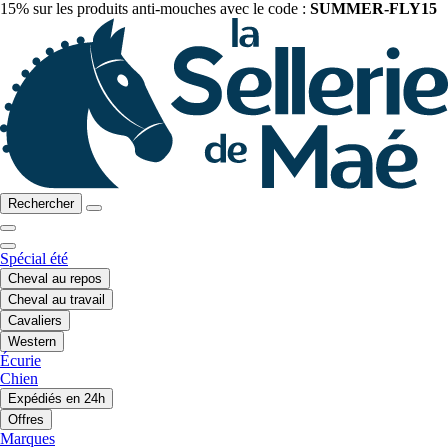
15% sur les produits anti-mouches avec le code :
SUMMER-FLY15
Rechercher
Spécial été
Cheval au repos
Cheval au travail
Cavaliers
Western
Écurie
Chien
Expédiés en 24h
Offres
Marques