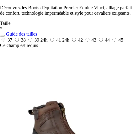
Découvrez les Boots d'équitation Premier Equine Vinci, alliage parfait
de confort, technologie imperméable et style pour cavaliers exigeants.
Taille
*
Guide des tailles
37
38
39
24h
41
24h
42
43
44
45
Ce champ est requis