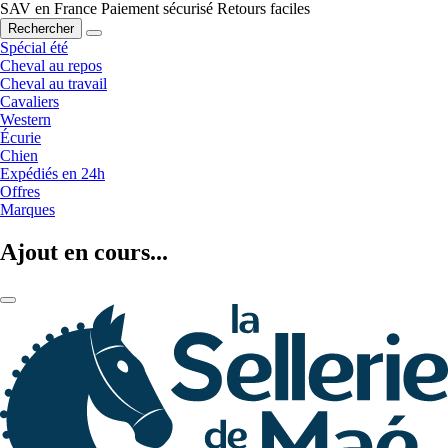
SAV en France
Paiement sécurisé
Retours faciles
Rechercher
Spécial été
Cheval au repos
Cheval au travail
Cavaliers
Western
Écurie
Chien
Expédiés en 24h
Offres
Marques
Ajout en cours...