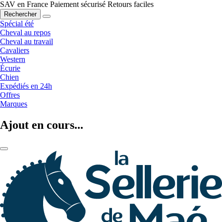
SAV en France
Paiement sécurisé
Retours faciles
Rechercher
Spécial été
Cheval au repos
Cheval au travail
Cavaliers
Western
Écurie
Chien
Expédiés en 24h
Offres
Marques
Ajout en cours...