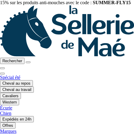
15% sur les produits anti-mouches avec le code :
SUMMER-FLY15
Rechercher
Spécial été
Cheval au repos
Cheval au travail
Cavaliers
Western
Écurie
Chien
Expédiés en 24h
Offres
Marques