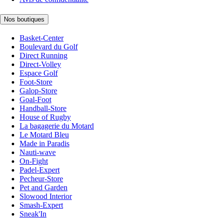
Nos boutiques
Basket-Center
Boulevard du Golf
Direct Running
Direct-Volley
Espace Golf
Foot-Store
Galop-Store
Goal-Foot
Handball-Store
House of Rugby
La bagagerie du Motard
Le Motard Bleu
Made in Paradis
Nauti-wave
On-Fight
Padel-Expert
Pecheur-Store
Pet and Garden
Slowood Interior
Smash-Expert
Sneak'In