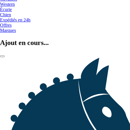
Western
Écurie
Chien
Expédiés en 24h
Offres
Marques
Ajout en cours...