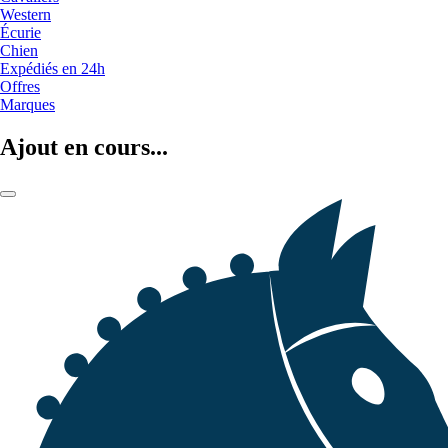
Western
Écurie
Chien
Expédiés en 24h
Offres
Marques
Ajout en cours...