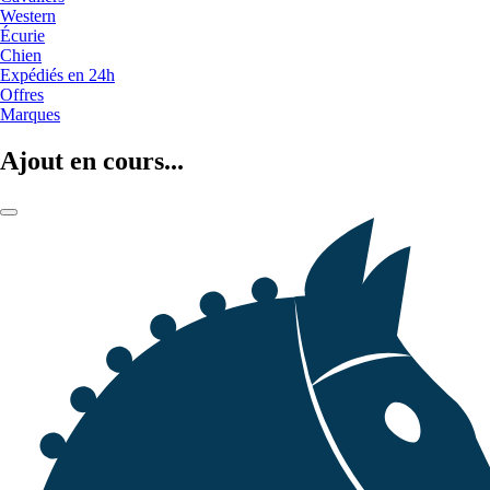
Western
Écurie
Chien
Expédiés en 24h
Offres
Marques
Ajout en cours...