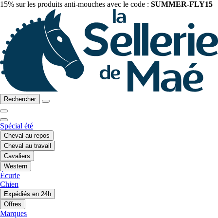
15% sur les produits anti-mouches avec le code :
SUMMER-FLY15
Rechercher
Spécial été
Cheval au repos
Cheval au travail
Cavaliers
Western
Écurie
Chien
Expédiés en 24h
Offres
Marques