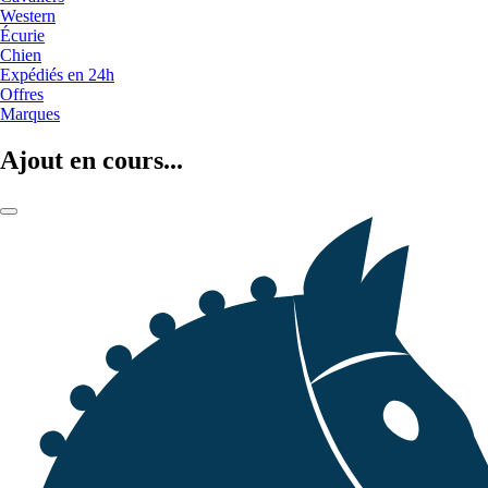
Western
Écurie
Chien
Expédiés en 24h
Offres
Marques
Ajout en cours...