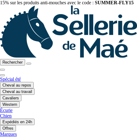
15% sur les produits anti-mouches avec le code :
SUMMER-FLY15
Rechercher
Spécial été
Cheval au repos
Cheval au travail
Cavaliers
Western
Écurie
Chien
Expédiés en 24h
Offres
Marques