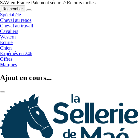
SAV en France
Paiement sécurisé
Retours faciles
Rechercher
Spécial été
Cheval au repos
Cheval au travail
Cavaliers
Western
Écurie
Chien
Expédiés en 24h
Offres
Marques
Ajout en cours...